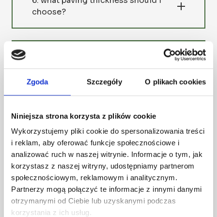
6. what paving thickness should I
choose?
7. what colour cube to choose?
Zgoda
Szczegóły
O plikach cookies
8. What can be used to clean
contaminated paving stones?
Niniejsza strona korzysta z plików cookie
Wykorzystujemy pliki cookie do spersonalizowania treści
i reklam, aby oferować funkcje społecznościowe i
analizować ruch w naszej witrynie. Informacje o tym, jak
9. What width should the paving
korzystasz z naszej witryny, udostępniamy partnerom
band around the house be?
społecznościowym, reklamowym i analitycznym.
Partnerzy mogą połączyć te informacje z innymi danymi
otrzymanymi od Ciebie lub uzyskanymi podczas
korzystania z ich usług.
10. What are garden palisades for?