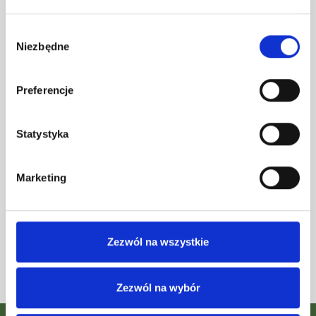
Wybór
Niezbędne
zgody
11. What are openwork panels used
for?
Preferencje
Statystyka
12. Is it possible to make a terrace
out of paving stones?
Marketing
13. What do I lay the paving slabs
Zezwól na wszystkie
on? On ballast or sand?
Zezwól na wybór